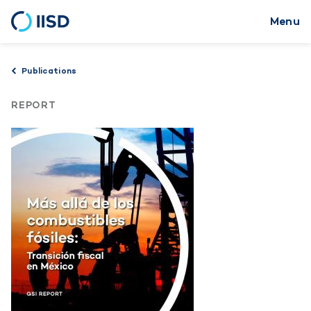
Menu
Skip
to
main
Publications
content
REPORT