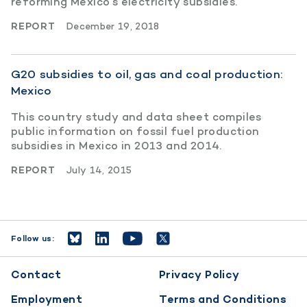
reforming Mexico’s electricity subsidies.
REPORT
December 19, 2018
G20 subsidies to oil, gas and coal production:
Mexico
This country study and data sheet compiles
public information on fossil fuel production
subsidies in Mexico in 2013 and 2014.
REPORT
July 14, 2015
Follow us:
Footer
Contact
Privacy Policy
menu
Employment
Terms and Conditions